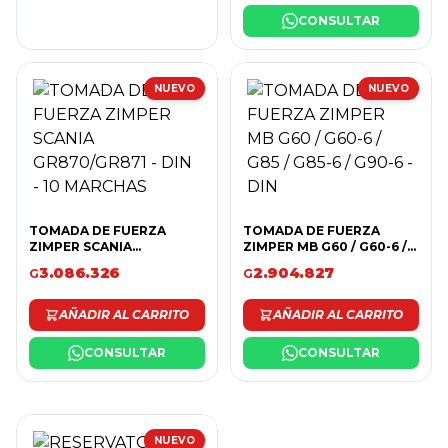
CONSULTAR
NUEVO
NUEVO
TOMADA DE FUERZA
TOMADA DE FUERZA
ZIMPER SCANIA
ZIMPER MB G60 / G60-6 /
GR870/GR871 - DIN - 10
G85 / G85-6 / G90-6 - DIN
3.086.326
2.904.827
G
G
MARCHAS
AÑADIR AL CARRITO
AÑADIR AL CARRITO
CONSULTAR
CONSULTAR
NUEVO