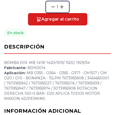
1
Agregar al carrito
En stock
DESCRIPCIÓN
BOMBA DIR. MB 1419/ 1420/1519/ 1520/ 1929/34
Fabricante:
BDH0014
Aplicación:
MB O355 - O364 - O365 - O371 - OH1517 / GM
D20 / D10 - BONANZA - 15LPM 7673955908 / 3454660001
/ 7673955942 / 7673955127 / 7673955116 / 7673955939 /
7673955947 / 7673955974 / 3073955908 ROTACION
DERECHA 100+5 BAR- D20 APLICA TODOS MOTOR
MAXION 4D/PERKINS
INFORMACIÓN ADICIONAL