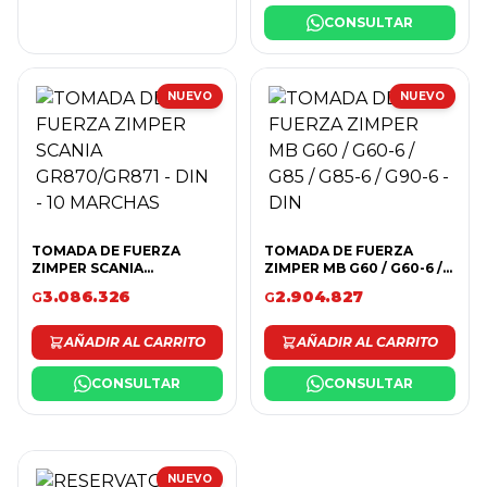
CONSULTAR
NUEVO
NUEVO
TOMADA DE FUERZA
TOMADA DE FUERZA
ZIMPER SCANIA
ZIMPER MB G60 / G60-6 /
GR870/GR871 - DIN - 10
G85 / G85-6 / G90-6 - DIN
3.086.326
2.904.827
G
G
MARCHAS
AÑADIR AL CARRITO
AÑADIR AL CARRITO
CONSULTAR
CONSULTAR
NUEVO