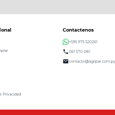
ional
Contactenos
+595 975 520261
prar
061 570 081
contacto@agripar.com.p
de Privacidad