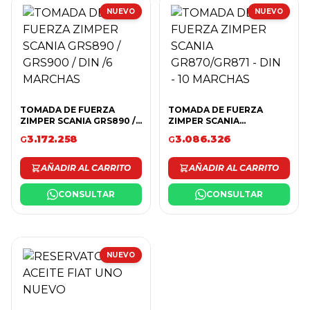
NUEVO
NUEVO
TOMADA DE FUERZA
TOMADA DE FUERZA
ZIMPER SCANIA GRS890 /
ZIMPER SCANIA
GRS900 / DIN /6 MARCHAS
GR870/GR871 - DIN - 10
3.172.258
3.086.326
G
G
MARCHAS
AÑADIR AL CARRITO
AÑADIR AL CARRITO
CONSULTAR
CONSULTAR
NUEVO