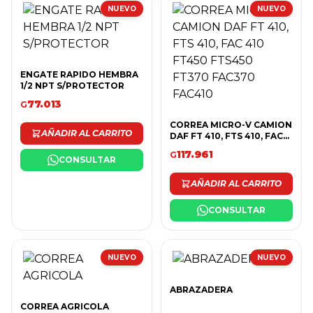
NUEVO
NUEVO
ENGATE RAPIDO HEMBRA
1/2 NPT S/PROTECTOR
77.013
G
CORREA MICRO-V CAMION
AÑADIR AL CARRITO
DAF FT 410, FTS 410, FAC
410 FT450 FTS450 FT370
117.961
G
FAC370 FAC410
CONSULTAR
AÑADIR AL CARRITO
CONSULTAR
NUEVO
NUEVO
ABRAZADERA
CORREA AGRICOLA