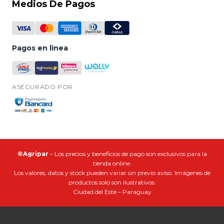
Medios De Pagos
Pagos en linea
ASEGURADO POR
©Agripar
– Los precios y beneficios de pago son exclusivos para la
tienda online.
Los valores, datos y stock pueden variar sin previo aviso. Imágenes de
productos solo son ilustrativos.
Ciudad del Este – Paraguay