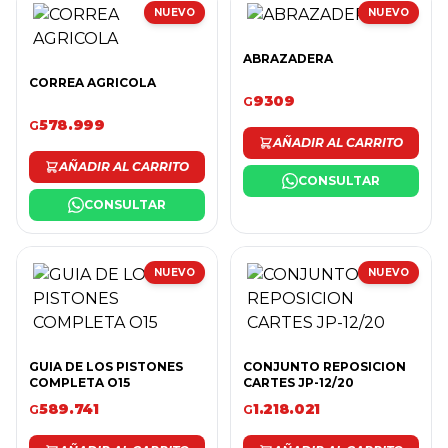
NUEVO
NUEVO
ABRAZADERA
CORREA AGRICOLA
9309
G
578.999
G
AÑADIR AL CARRITO
AÑADIR AL CARRITO
CONSULTAR
CONSULTAR
NUEVO
NUEVO
GUIA DE LOS PISTONES
CONJUNTO REPOSICION
COMPLETA O15
CARTES JP-12/20
589.741
1.218.021
G
G