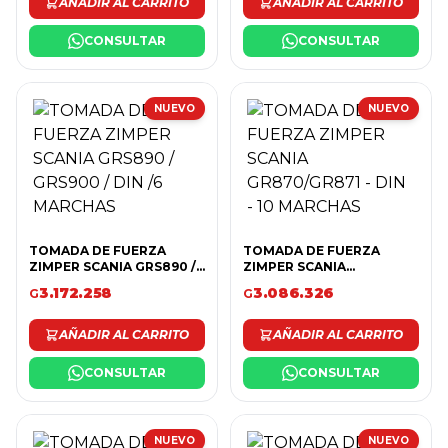
AÑADIR AL CARRITO
AÑADIR AL CARRITO
CONSULTAR
CONSULTAR
NUEVO
NUEVO
TOMADA DE FUERZA
TOMADA DE FUERZA
ZIMPER SCANIA GRS890 /
ZIMPER SCANIA
GRS900 / DIN /6 MARCHAS
GR870/GR871 - DIN - 10
3.172.258
3.086.326
G
G
MARCHAS
AÑADIR AL CARRITO
AÑADIR AL CARRITO
CONSULTAR
CONSULTAR
NUEVO
NUEVO