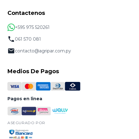
Contactenos
+595 975 520261
061 570 081
contacto@agripar.com.py
Medios De Pagos
Pagos en linea
ASEGURADO POR