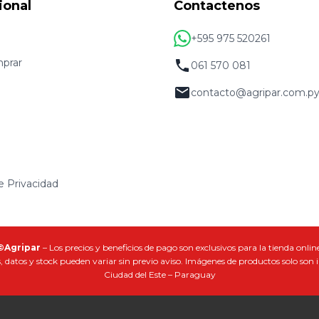
ional
Contactenos
+595 975 520261
prar
061 570 081
contacto@agripar.com.p
de Privacidad
©Agripar
– Los precios y beneficios de pago son exclusivos para la tienda online
, datos y stock pueden variar sin previo aviso. Imágenes de productos solo son i
Ciudad del Este – Paraguay