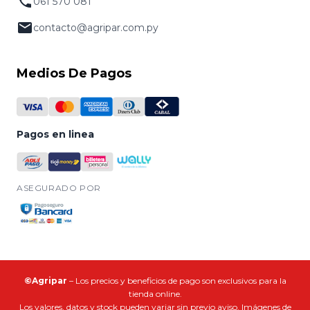
061 570 081
contacto@agripar.com.py
Medios De Pagos
Pagos en linea
ASEGURADO POR
©Agripar
– Los precios y beneficios de pago son exclusivos para la
tienda online.
Los valores, datos y stock pueden variar sin previo aviso. Imágenes de