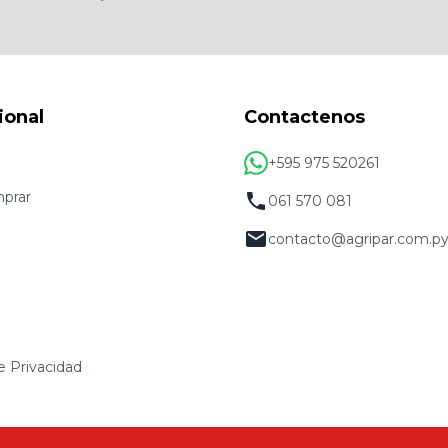
ional
Contactenos
+595 975 520261
prar
061 570 081
contacto@agripar.com.p
de Privacidad