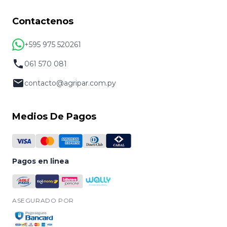
Contactenos
+595 975 520261
061 570 081
contacto@agripar.com.py
Medios De Pagos
Pagos en linea
ASEGURADO POR