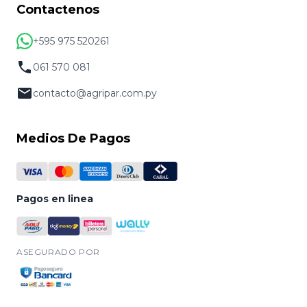
Contactenos
+595 975 520261
061 570 081
contacto@agripar.com.py
Medios De Pagos
Pagos en linea
ASEGURADO POR